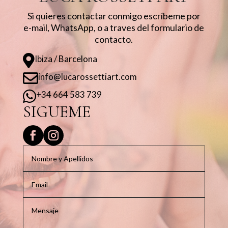
Si quieres contactar conmigo escríbeme por
e-mail, WhatsApp, o a traves del formulario de
contacto.

Ibiza / Barcelona

info@lucarossettiart.com

+34 664 583 739
SIGUEME