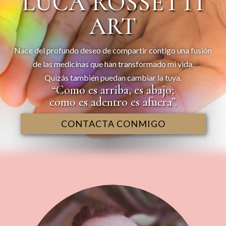
LUCA ROSSETTI
ART
Nace del profundo deseo de compartir contigo una fusión
de las medicinas que han transformado mi vida.
Quizás también puedan cambiar la tuya.
“Como es arriba, es abajo;
como es adentro es afuera”.
CONTACTA CONMIGO